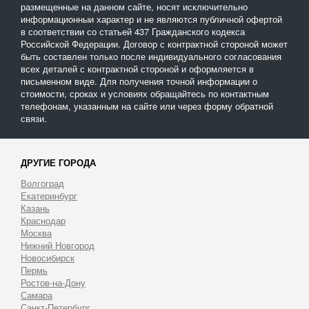
размещенные на данном сайте, носят исключительно
информационныи характер и не являются публичной офертой
в соответствии со статьей 437 Гражданского кодекса
Российской Федерации. Договор с контрактной стороной может
быть составлен только после индивидуального согласования
всех деталей с контрактной стороной и оформляется в
письменном виде. Для получения точной информации о
стоимости, сроках и условиях обращайтесь по контактным
телефонам, указанным на сайте или через форму обратной
связи.
ДРУГИЕ ГОРОДА
Волгоград
Екатеринбург
Казань
Краснодар
Москва
Нижний Новгород
Новосибирск
Пермь
Ростов-на-Дону
Самара
Санкт-Петербург