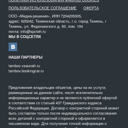
быстро и качественно пробурить любой тип грунта на
ПОЛЬЗОВАТЕЛЬСКОЕ СОГЛАШЕНИЕ
ОФЕРТА
необходимую Вам глубину и ширину. на нашем портале Вы
можете найти и заказать ямобуры от ведущих мировых
ООО «Медиа-решения», ИНН 7204205305,
производителей на мощной основе типа вездехода, КАМАЗа,
адрес: 625042, Тюменская область, г.о. город Тюмень, г
Тюмень, ул. Федюнинского д. 60, пом. 104
УРАЛа, прочей надежной и мощной техники. Также
почта: info@spcteh.ru
использование неприхотливой и удобной бурильно-крановой
МЫ В СОЦСЕТЯХ
машины Daewoo позволяет выполнить работу качественно и
очень быстро. Благодаря большому метражу вылета стрелы
всю технику можно использовать без заезда на участок, не
портя ландшафт. Все ямобуры, которые можно арендовать,
НАШИ ПАРТНЕРЫ
находятся в хорошем техническом состоянии и исправно
tambov.vsaunah.ru
работают.
tambov.bookingcar.ru
Предложения владельцев объектов, цены на их услуги,
размещенные на данном сайте, носят исключительно
информационныи характер и не являются публичной офертой
в соответствии со статьей 437 Гражданского кодекса
Российской Федерации. Договор с контрактной стороной может
быть составлен только после индивидуального согласования
всех деталей с контрактной стороной и оформляется в
письменном виде. Для получения точной информации о