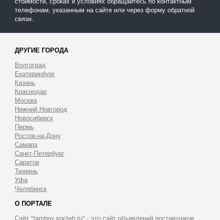
стоимости, сроках и условиях обращайтесь по контактным
телефонам, указанным на сайте или через форму обратной
связи.
ДРУГИЕ ГОРОДА
Волгоград
Екатеринбург
Казань
Краснодар
Москва
Нижний Новгород
Новосибирск
Пермь
Ростов-на-Дону
Самара
Санкт-Петербург
Саратов
Тюмень
Уфа
Челябинск
О ПОРТАЛЕ
Сайт "tambov.spcteh.ru" - это сайт объявлений поставщиков