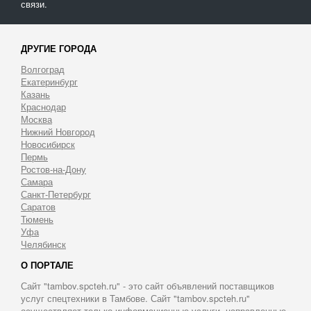
связи.
ДРУГИЕ ГОРОДА
Волгоград
Екатеринбург
Казань
Краснодар
Москва
Нижний Новгород
Новосибирск
Пермь
Ростов-на-Дону
Самара
Санкт-Петербург
Саратов
Тюмень
Уфа
Челябинск
О ПОРТАЛЕ
Сайт "tambov.spcteh.ru" - это сайт объявлений поставщиков
услуг спецтехники в Тамбове. Сайт "tambov.spcteh.ru"
осуществляет только информационные услуги, направленные