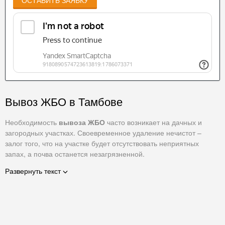
ОСТАВИТЬ ЗАЯВКУ
Вывоз ЖБО в Тамбове
Необходимость
вывоза ЖБО
часто возникает на дачных и
загородных участках. Своевременное удаление нечистот –
залог того, что на участке будет отсутствовать неприятных
запах, а почва останется незагрязненной.
Помните о том, что самостоятельная откачка жидких
Развернуть текст
биологических отходов часто не просто неэффективна, но и
опасна. В отходах жизнедеятельности часто образуются
вредные вещества (метан, серный газ, аммиак и других
химические соединения), которые негативно воздействуют на
здоровье.