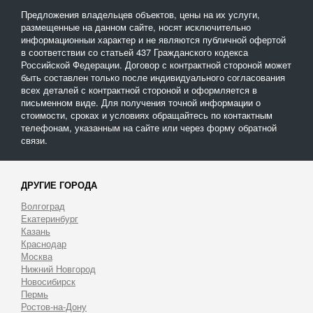
Предложения владельцев объектов, цены на их услуги,
размещенные на данном сайте, носят исключительно
информационныи характер и не являются публичной офертой
в соответствии со статьей 437 Гражданского кодекса
Российской Федерации. Договор с контрактной стороной может
быть составлен только после индивидуального согласования
всех деталей с контрактной стороной и оформляется в
письменном виде. Для получения точной информации о
стоимости, сроках и условиях обращайтесь по контактным
телефонам, указанным на сайте или через форму обратной
связи.
ДРУГИЕ ГОРОДА
Волгоград
Екатеринбург
Казань
Краснодар
Москва
Нижний Новгород
Новосибирск
Пермь
Ростов-на-Дону