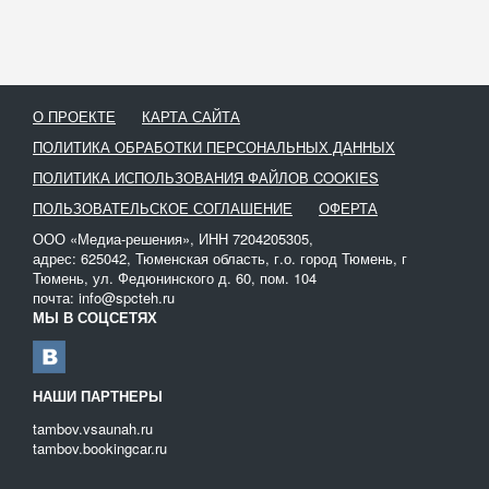
При этом не стоит откладывать вывоз ЖБО до последнего,
велика вероятность развития на участке настоящей
экологической катастрофы.
Удобнее всего нечистоты на участке откачивать с помощью
О ПРОЕКТЕ
КАРТА САЙТА
специализированного оборудования – ассенизаторов. Процесс
ПОЛИТИКА ОБРАБОТКИ ПЕРСОНАЛЬНЫХ ДАННЫХ
максимально упрощен – оператор автомобиля погружает в
емкость с отходами специальный шланг, создается вакуум, за
ПОЛИТИКА ИСПОЛЬЗОВАНИЯ ФАЙЛОВ COOKIES
счет которого отходы перекачиваются в цистерну.
ПОЛЬЗОВАТЕЛЬСКОЕ СОГЛАШЕНИЕ
ОФЕРТА
Все жидкие биологические отходы можно схематично разделить
ООО «Медиа-решения», ИНН 7204205305,
на три категории:
адрес: 625042, Тюменская область, г.о. город Тюмень, г
Тюмень, ул. Федюнинского д. 60, пом. 104
Сточные и талые воды;
почта: info@spcteh.ru
Отходы, образовывающиеся на предприятии;
МЫ В СОЦСЕТЯХ
Жидкие отходы с дачных участков.
На нашем сайте вы можете взять в аренду ассенизатор любой
марки и модели. При выборе обращайте внимание на емкость
НАШИ ПАРТНЕРЫ
цистерны и на производительность техники.
tambov.vsaunah.ru
tambov.bookingcar.ru