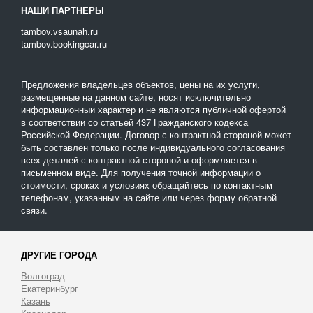
А также можно выбрать наиболее подходящий вид оплаты:
НАШИ ПАРТНЕРЫ
по часам;
tambov.vsaunah.ru
по расстоянию;
tambov.bookingcar.ru
за отдельный заказ.
Мы размещаем только проверенных перевозчиков,
Предложения владельцев объектов, цены на их услуги,
оказывающих профессиональные услуги должного качества, а
размещенные на данном сайте, носят исключительно
большой выбор транспорта, представленный на одной
информационныи характер и не являются публичной офертой
площадке, позволяет при заказе сэкономить время и деньги.
в соответствии со статьей 437 Гражданского кодекса
Российской Федерации. Договор с контрактной стороной может
быть составлен только после индивидуального согласования
всех деталей с контрактной стороной и оформляется в
письменном виде. Для получения точной информации о
стоимости, сроках и условиях обращайтесь по контактным
телефонам, указанным на сайте или через форму обратной
связи.
ДРУГИЕ ГОРОДА
Волгоград
Екатеринбург
Казань