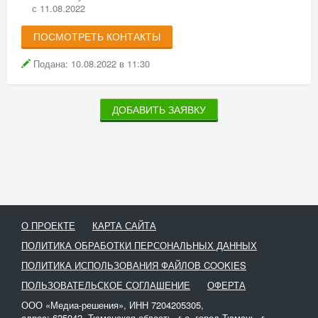
с 11.08.2022
ПОСМОТРЕТЬ КОНТАКТЫ
Подана: 10.08.2022 в 11:30
ДОБАВИТЬ ЗАЯВКУ
О ПРОЕКТЕ
КАРТА САЙТА
ПОЛИТИКА ОБРАБОТКИ ПЕРСОНАЛЬНЫХ ДАННЫХ
ПОЛИТИКА ИСПОЛЬЗОВАНИЯ ФАЙЛОВ COOKIES
ПОЛЬЗОВАТЕЛЬСКОЕ СОГЛАШЕНИЕ
ОФЕРТА
ООО «Медиа-решения», ИНН 7204205305,
адрес: 625042, Тюменская область, г.о. город Тюмень, г