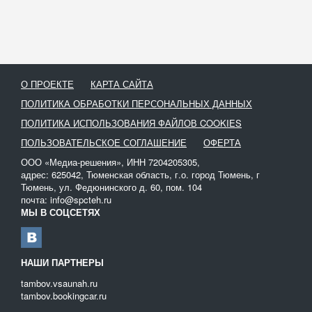
Работы по планировке территории.
Для ускорения процесса разработки котлована применяется
специализированная техника – экскаваторы-погрузчики
колесного или гусеничного типа. Они позволяют значительно
упростить процесс и максимально сократить сроки выполнения
О ПРОЕКТЕ
КАРТА САЙТА
работ.
ПОЛИТИКА ОБРАБОТКИ ПЕРСОНАЛЬНЫХ ДАННЫХ
Услуга аренды спецтехники для разработки грунта
востребована у частников и компаний. Часто возникают
ПОЛИТИКА ИСПОЛЬЗОВАНИЯ ФАЙЛОВ COOKIES
ситуации, когда экскаватор выходит из строя и продолжение
ПОЛЬЗОВАТЕЛЬСКОЕ СОГЛАШЕНИЕ
ОФЕРТА
работ на нем становится невозможным. Покупать новую технику
ООО «Медиа-решения», ИНН 7204205305,
на время ремонта нецелесообразно, куда проще избежать
адрес: 625042, Тюменская область, г.о. город Тюмень, г
простоя путем аренды спецтехники.
Тюмень, ул. Федюнинского д. 60, пом. 104
почта: info@spcteh.ru
Выбор техники следует осуществлять, отталкиваясь от
МЫ В СОЦСЕТЯХ
следующих параметров:
Объем разрабатываемого котлована;
Наличие отвалов;
НАШИ ПАРТНЕРЫ
План территории;
Категории грунтов, с которыми будет вестись работа.
tambov.vsaunah.ru
tambov.bookingcar.ru